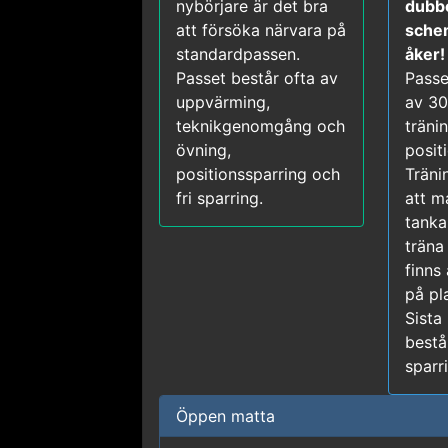
nybörjare är det bra
dubbe
att försöka närvara på
sche
standardpassen.
åker!
Passet består ofta av
Passe
uppvärming,
av 30
teknikgenomgång och
träni
övning,
posit
positionssparring och
Träni
fri sparring.
att m
tanka
träna 
finns
på pla
Sista
bestå
sparr
Öppen matta