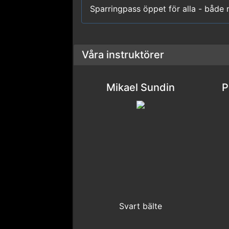
Sparringpass öppet för alla - båd
Våra instruktörer
Mikael Sundin
P
Svart bälte