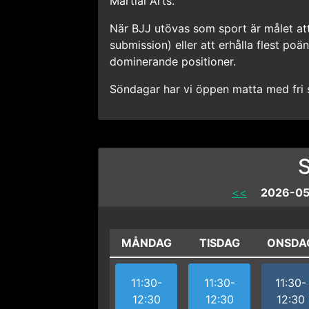
Martial Arts.
När BJJ utövas som sport är målet att
submission) eller att erhålla flest po
dominerande positioner.
Söndagar har vi öppen matta med fri s
<<
2026-05-
MÅNDAG
TISDAG
ONSDA
11:30-
11:30-
11:30-
12:30
12:30
12:30